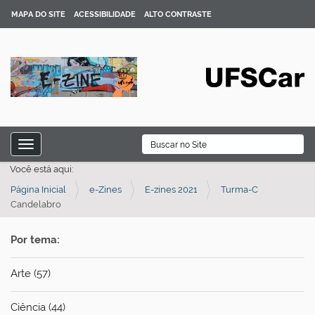
MAPA DO SITE
ACESSIBILIDADE
ALTO CONTRASTE
N
B
Toggle navigation
a
Busca Avançada…
Você está aqui:
v
Página Inicial
e-Zines
E-zines 2021
Turma-C
e
Candelabro
g
a
Por tema:
ç
ã
Arte (57)
o
Ciência (44)