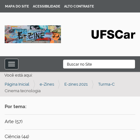
MAPA DO SITE
ACESSIBILIDADE
ALTO CONTRASTE
N
B
Toggle navigation
a
Busca Avançada…
Você está aqui:
v
Página Inicial
e-Zines
E-zines 2021
Turma-C
e
Cinema tecnologia
g
a
Por tema:
ç
ã
Arte (57)
o
Ciência (44)