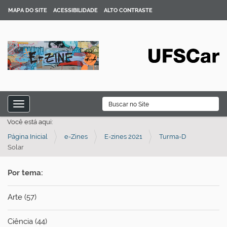
MAPA DO SITE
ACESSIBILIDADE
ALTO CONTRASTE
N
B
Toggle navigation
a
Busca Avançada…
Você está aqui:
v
Página Inicial
e-Zines
E-zines 2021
Turma-D
e
Solar
g
a
Por tema:
ç
ã
Arte (57)
o
Ciência (44)