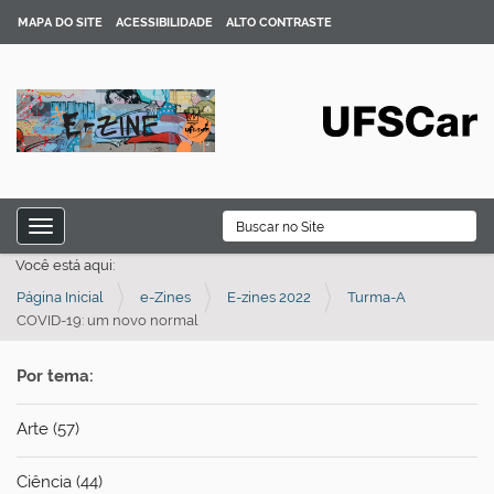
MAPA DO SITE
ACESSIBILIDADE
ALTO CONTRASTE
N
B
Toggle navigation
a
Busca Avançada…
Você está aqui:
v
Página Inicial
e-Zines
E-zines 2022
Turma-A
e
COVID-19: um novo normal
g
a
Por tema:
ç
ã
Arte (57)
o
Ciência (44)