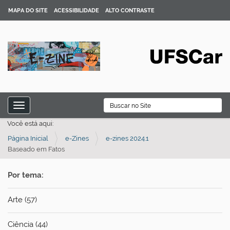
MAPA DO SITE
ACESSIBILIDADE
ALTO CONTRASTE
N
B
Toggle navigation
a
Busca Avançada…
Você está aqui:
v
Página Inicial
e-Zines
e-zines 2024.1
e
Baseado em Fatos
g
a
Por tema:
ç
ã
Arte (57)
o
Ciência (44)