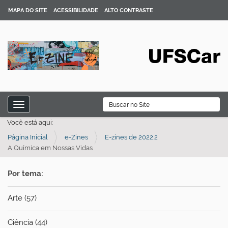
MAPA DO SITE
ACESSIBILIDADE
ALTO CONTRASTE
N
B
Toggle navigation
a
Busca Avançada…
Você está aqui:
v
Página Inicial
e-Zines
E-zines de 2022.2
e
A Química em Nossas Vidas
g
a
Por tema:
ç
ã
Arte (57)
o
Ciência (44)