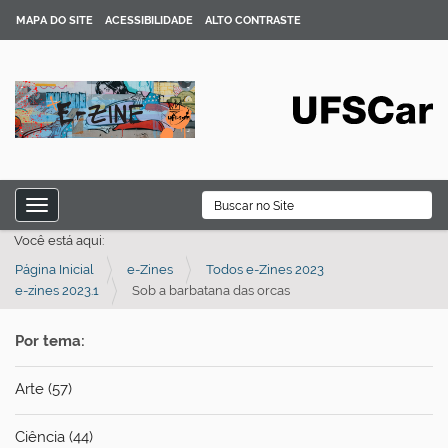
MAPA DO SITE
ACESSIBILIDADE
ALTO CONTRASTE
N
B
Toggle navigation
a
Busca Avançada…
Você está aqui:
v
Página Inicial
e-Zines
Todos e-Zines 2023
e
e-zines 2023.1
Sob a barbatana das orcas
g
a
Por tema:
ç
ã
Arte (57)
o
Ciência (44)